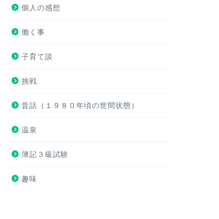
個人の感想
働く事
子育て談
挑戦
昔話（１９８０年頃の世間状態）
温泉
簿記３級試験
趣味