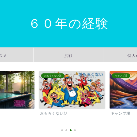
６０年の経験
スメ
挑戦
個人
おもろくない話
キャンプ場
おもろくない話
キャンプ場