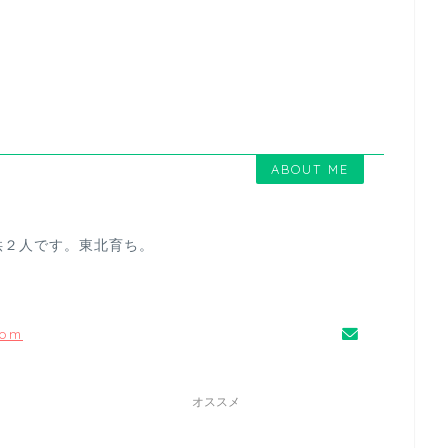
ABOUT ME
供２人です。東北育ち。
com
オススメ