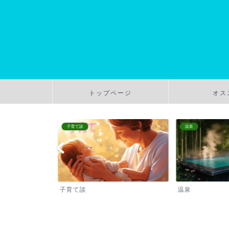
トップページ
オス
子育て談
温泉
子育て談
温泉