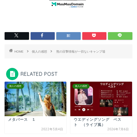
HOME
個人の感想
熊の目撃情報が一切ないキャンプ場
RELATED POST
個人の感想
個人の感想
メタバース １
ウエディングソング ベス
ト （ライブ風）
2022年3月4日
2026年7月6日