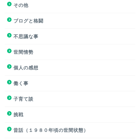
その他
挑戦
ブログと格闘
挑戦
不思議な事
ブログと格闘
世間情勢
簿記３級試験
個人の感想
個人の感想
働く事
個人の感想
子育て談
子育て談
挑戦
おもろくない話
昔話（１９８０年頃の世間状態）