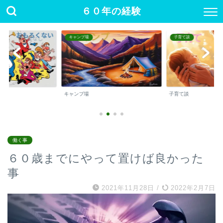
６０年の経験
キャンプ場
子育て談
キャンプ場
子育て談
働く事
６０歳までにやって置けば良かった
事
2021年11月28日
/
2022年2月7日