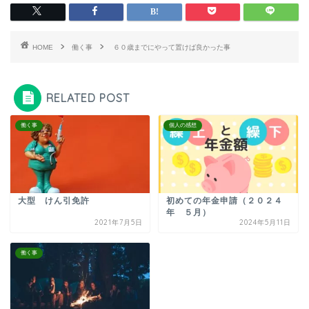
HOME
働く事
６０歳までにやって置けば良かった事
RELATED POST
働く事
個人の感想
大型 けん引免許
初めての年金申請（２０２４
年 ５月）
2021年7月5日
2024年5月11日
働く事