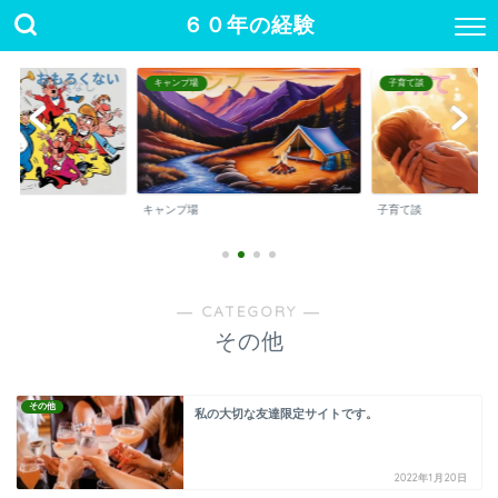
６０年の経験
キャンプ場
子育て談
キャンプ場
子育て談
― CATEGORY ―
その他
その他
私の大切な友達限定サイトです。
2022年1月20日