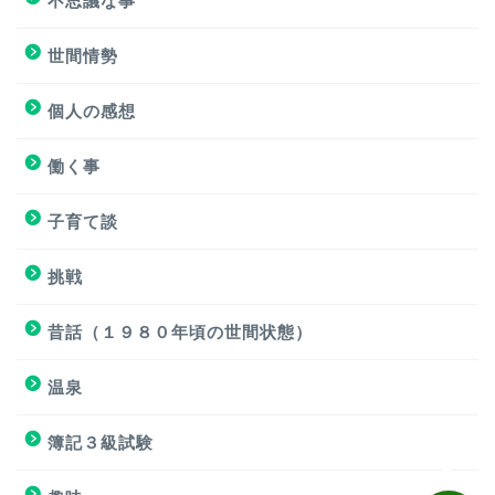
不思議な事
ブログと格闘
世間情勢
簿記３級試験
個人の感想
個人の感想
働く事
個人の感想
子育て談
子育て談
挑戦
おもろくない話
昔話（１９８０年頃の世間状態）
温泉
働く事
簿記３級試験