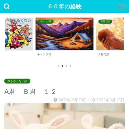
６０年の経験
キャンプ場
子育て談
キャンプ場
子育て談
おもろくない話
A君 Ｂ君 １２
2022年2月28日
/
2022年3月15日