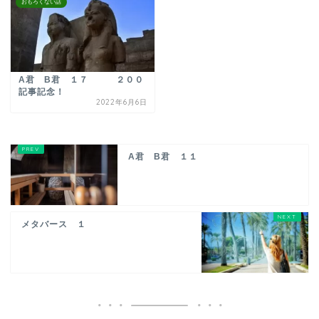
おもろくない話
A君 B君 １７ ２００
記事記念！
2022年6月6日
A君 B君 １１
メタバース １