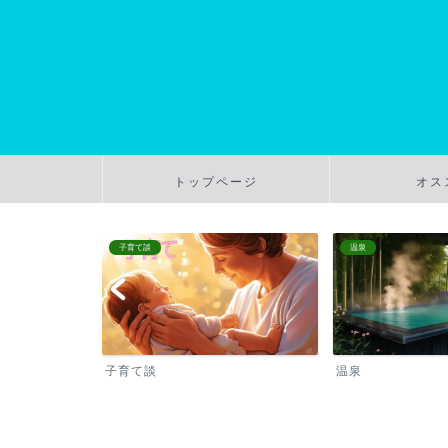
トップページ
オス
子育て談
温泉
子育て談
温泉