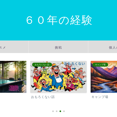
６０年の経験
スメ
挑戦
個人
おもろくない話
キャンプ場
おもろくない話
キャンプ場