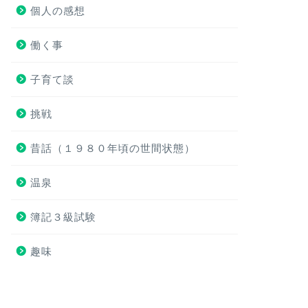
個人の感想
働く事
子育て談
挑戦
昔話（１９８０年頃の世間状態）
温泉
簿記３級試験
趣味