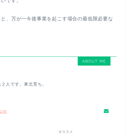
幸いです。
うと、万が一今後事業を起こす場合の最低限必要な
ABOUT ME
供２人です。東北育ち。
com
オススメ