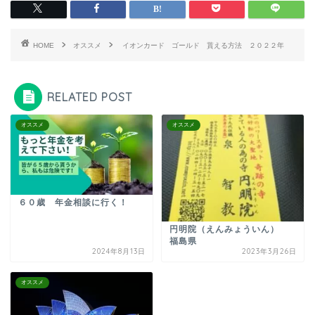
HOME
オススメ
イオンカード ゴールド 貰える方法 ２０２２年
RELATED POST
オススメ
オススメ
６０歳 年金相談に行く！
円明院（えんみょういん）
福島県
2024年8月13日
2023年3月26日
オススメ