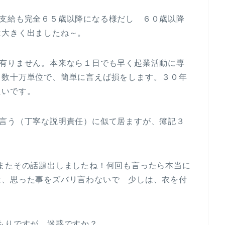
金支給も完全６５歳以降になる様だし ６０歳以降
は大きく出ましたね～。
は有りません。本来なら１日でも早く起業活動に専
と数十万単位で、簡単に言えば損をします。３０年
たいです。
く言う（丁寧な説明責任）に似て居ますが、簿記３
？
またその話題出しましたね！何回も言ったら本当に
は、思った事をズバリ言わないで 少しは、衣を付
もりですが、迷惑ですか？