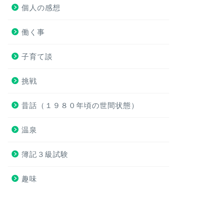
個人の感想
働く事
子育て談
挑戦
昔話（１９８０年頃の世間状態）
温泉
簿記３級試験
趣味