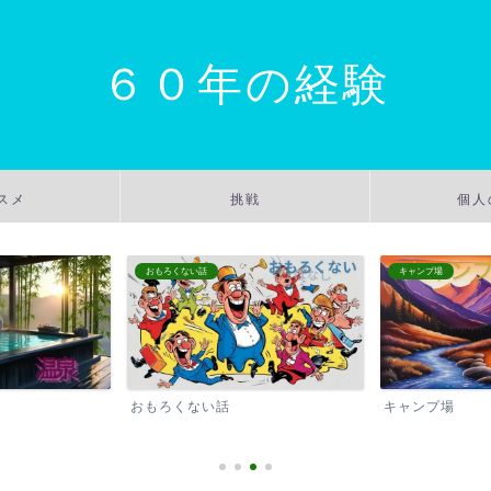
６０年の経験
スメ
挑戦
個人
おもろくない話
キャンプ場
おもろくない話
キャンプ場