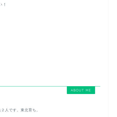
い！
ABOUT ME
供２人です。東北育ち。