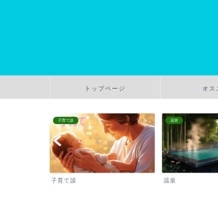
トップページ
オス
子育て談
温泉
子育て談
温泉