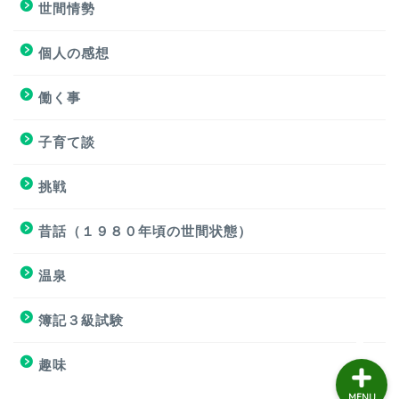
世間情勢
簿記３級試験
個人の感想
個人の感想
働く事
個人の感想
子育て談
子育て談
挑戦
おもろくない話
昔話（１９８０年頃の世間状態）
温泉
働く事
簿記３級試験
趣味
MENU