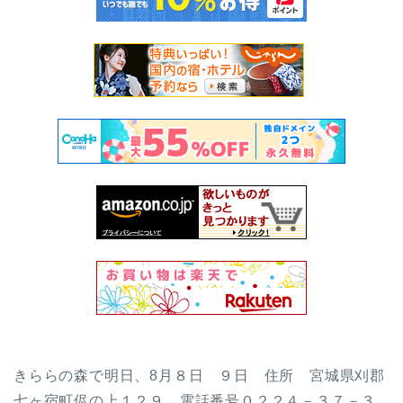
きららの森で明日、8月８日 ９日 住所 宮城県刈郡
七ヶ宿町侭の上１２９ 電話番号０２２４－３７－３