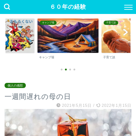
６０年の経験
キャンプ場
子育て談
キャンプ場
子育て談
個人の感想
一週間遅れの母の日
2021年5月15日
/
2022年1月15日