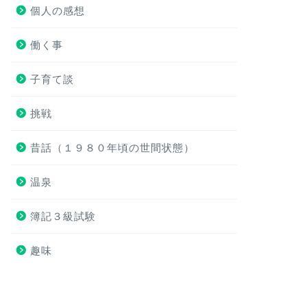
個人の感想
働く事
子育て談
挑戦
昔話（１９８０年頃の世間状態）
温泉
簿記３級試験
趣味