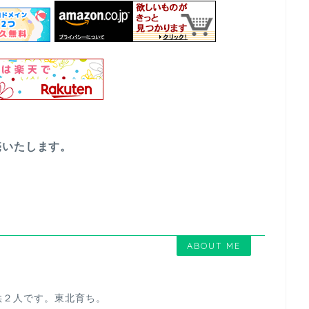
売いたします。
ABOUT ME
供２人です。東北育ち。