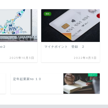
挑戦
no２
マイナポイント 登録 ２
2025年10月3日
2022年4月3日
定年起業家no １０