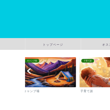
トップページ
オス
子育て談
温泉
子育て談
温泉