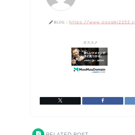
https://www.oosaki2232.
BLOG：
オススメ
RELATED POST