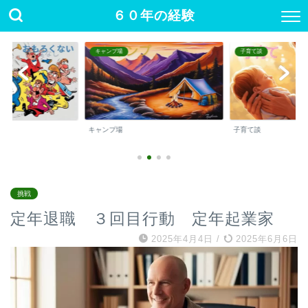
６０年の経験
キャンプ場
子育て談
キャンプ場
子育て談
挑戦
定年退職 ３回目行動 定年起業家
2025年4月4日
/
2025年6月6日