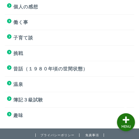
個人の感想
個人の感想
働く事
個人の感想
子育て談
子育て談
挑戦
おもろくない話
昔話（１９８０年頃の世間状態）
温泉
働く事
簿記３級試験
趣味
MENU
プライバシーポリシー
免責事項