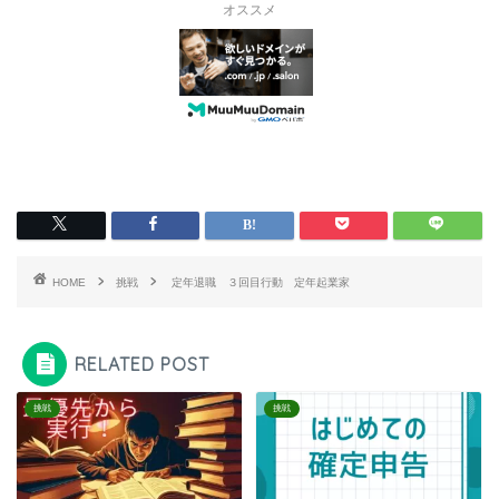
オススメ
HOME
挑戦
定年退職 ３回目行動 定年起業家
RELATED POST
挑戦
挑戦