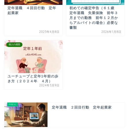
定年退職 ４回目行動 定年
初めての確定申告（６１歳
起業家
定年退職 失業保険 前年３
月までの勤務 前年１２月か
らアルバイトの場合）必要な
書類
2025年4月8日
2026年1月8日
個人の感想
ユーチューブと定年1年前の歩
き方（２０２４年 ４月）
2024年3月9日
定年退職 ２回目行動 定年起業家