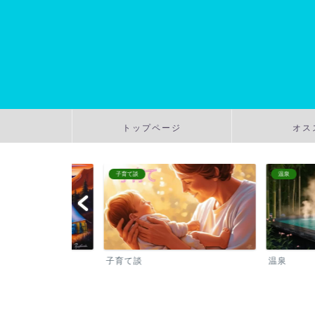
トップページ
オス
子育て談
温泉
子育て談
温泉