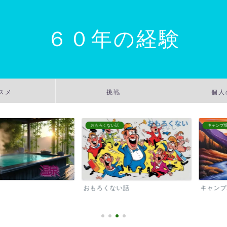
６０年の経験
スメ
挑戦
個人
おもろくない話
キャンプ場
おもろくない話
キャンプ場