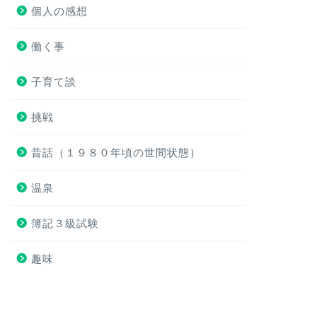
個人の感想
働く事
子育て談
挑戦
昔話（１９８０年頃の世間状態）
温泉
簿記３級試験
趣味