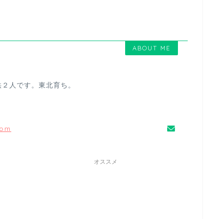
ABOUT ME
供２人です。東北育ち。
com
オススメ