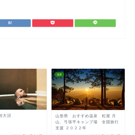
温泉
旅館大沼
山形県 おすすめ温泉 松屋 月
山、弓張平キャンプ場 全国旅行
支援 ２０２２年