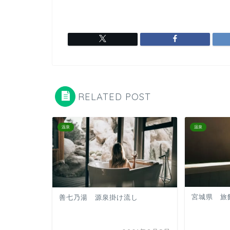
RELATED POST
温泉
温泉
宮城県 
善七乃湯 源泉掛け流し