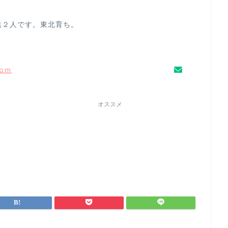
供２人です。東北育ち。
com
オススメ