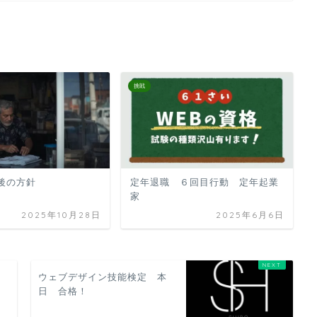
挑戦
後の方針
定年退職 ６回目行動 定年起業
家
2025年10月28日
2025年6月6日
ウェブデザイン技能検定 本
日 合格！