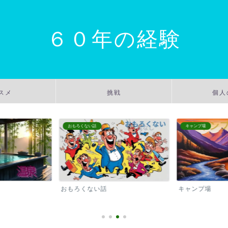
６０年の経験
スメ
挑戦
個人
おもろくない話
キャンプ場
おもろくない話
キャンプ場