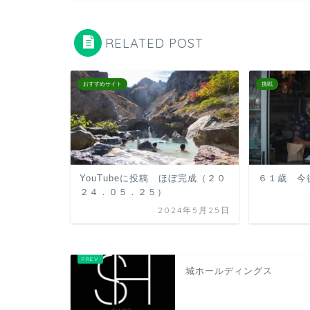
RELATED POST
おすすめサイト
挑戦
YouTubeに投稿 ほぼ完成（２０
６１歳 今
２４．０５．２５）
2024年5月25日
城ホールディングス