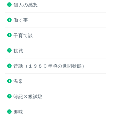
個人の感想
働く事
子育て談
挑戦
昔話（１９８０年頃の世間状態）
温泉
簿記３級試験
趣味