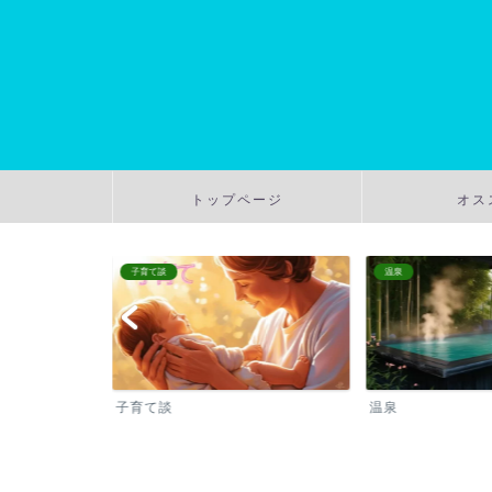
トップページ
オス
子育て談
温泉
子育て談
温泉