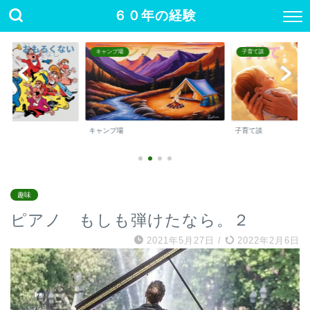
６０年の経験
キャンプ場
子育て談
キャンプ場
子育て談
趣味
ピアノ もしも弾けたなら。２
2021年5月27日
/
2022年2月6日