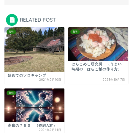
RELATED POST
趣味
趣味
はらこめし研究所 （うまい
時期の はらこ飯の作り方）
始めてのソロキャンプ
2021年5月10日
2023年10月7日
趣味
高嶺の７５３ （作詞A君）
2024年9月14日