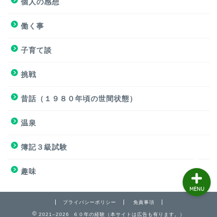
個人の感想
個人の感想
働く事
個人の感想
子育て談
子育て談
挑戦
おもろくない話
昔話（１９８０年頃の世間状態）
温泉
働く事
簿記３級試験
趣味
MENU
プライバシーポリシー
免責事項
2021–2026 ６０年の経験（本サイトは広告も有ります。）