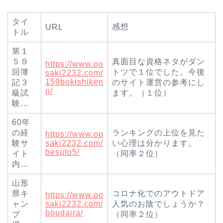
タイ
感想
URL
トル
第１
５９
真面目な資格ネタがダン
https://www.oo
回簿
トツで１位でした。今後
saki2232.com/
159bokishiken
記３
のサイト運営の参考にし
n/
級試
ます。（１位）
験…
60年
の経
ランキングの上位を見た
https://www.oo
験サ
saki2232.com/
い心理は分かります。
besuto5/
イト
（同率２位）
内…
山形
県キ
コロナ化でのアウトドア
https://www.oo
ャン
saki2232.com/
人気のお陰でしょうか？
boudaira/
プ
（同率２位）