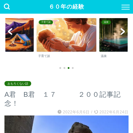
６０年の経験
子育て談
温泉
子育て談
温泉
おもろくない話
A君 B君 １７ ２００記事記
念！
2022年6月6日
/
2022年6月24日