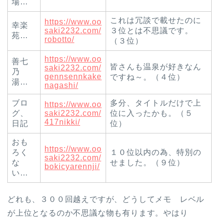
場…
これは冗談で載せたのに
https://www.oo
幸楽
saki2232.com/
３位とは不思議です。
苑…
robotto/
（３位）
https://www.oo
善七
皆さんも温泉が好きなん
saki2232.com/
乃
gennsennkake
ですね～。（４位）
湯…
nagashi/
ブロ
多分、タイトルだけで上
https://www.oo
グ、
saki2232.com/
位に入ったかも。（５
417nikki/
日記
位）
おも
https://www.oo
ろく
１０位以内の為、特別の
saki2232.com/
な
せました。（９位）
bokicyarennji/
い…
どれも、３００回越えですが、どうしてメモ レベル
が上位となるのか不思議な物も有ります。やはり