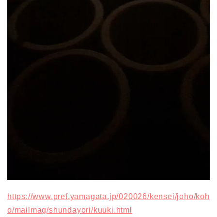
https://www.pref.yamagata.jp/020026/kensei/joho/koh
o/mailmag/shundayori/kuuki.html