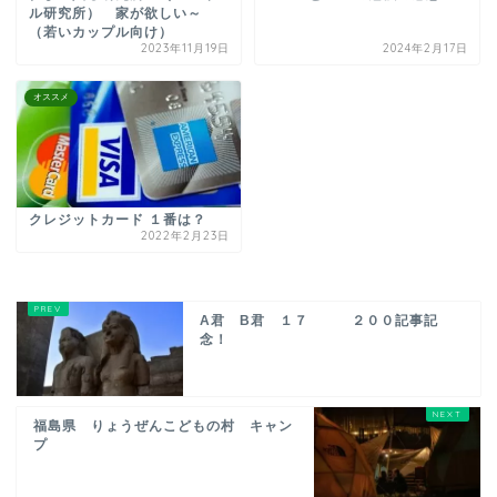
ル研究所） 家が欲しい～
（若いカップル向け）
2023年11月19日
2024年2月17日
オススメ
クレジットカード １番は？
2022年2月23日
A君 B君 １７ ２００記事記
念！
福島県 りょうぜんこどもの村 キャン
プ