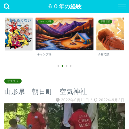
６０年の経験
キャンプ場
子育て談
キャンプ場
子育て談
オススメ
山形県 朝日町 空気神社
2022年6月11日
/
2022年9月3日