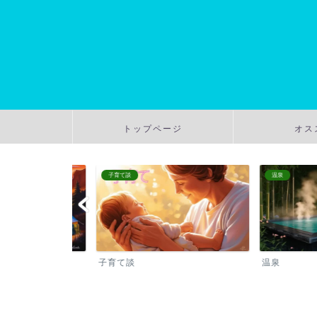
トップページ
オス
子育て談
温泉
子育て談
温泉