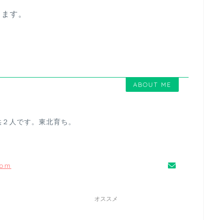
きます。
ABOUT ME
供２人です。東北育ち。
com
オススメ