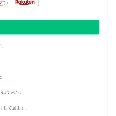
す。
た。
が出て来た。
クリして居ます。