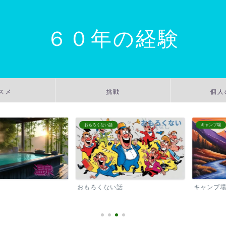
６０年の経験
スメ
挑戦
個人
おもろくない話
キャンプ場
おもろくない話
キャンプ場