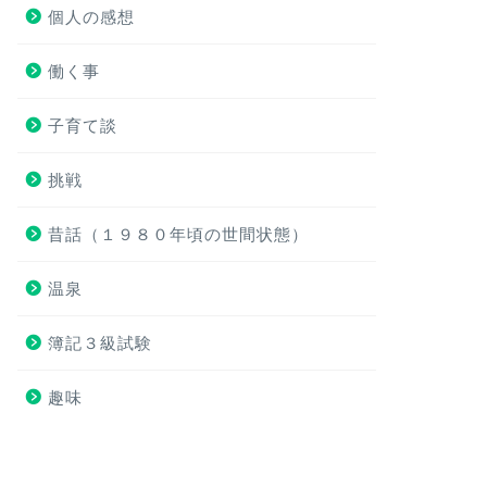
個人の感想
働く事
子育て談
挑戦
昔話（１９８０年頃の世間状態）
温泉
簿記３級試験
趣味