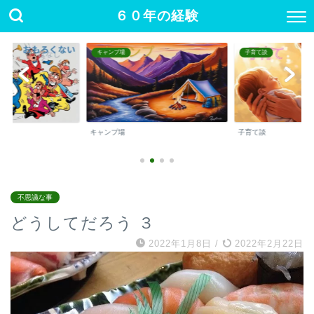
６０年の経験
キャンプ場
子育て談
キャンプ場
子育て談
不思議な事
どうしてだろう ３
2022年1月8日
/
2022年2月22日