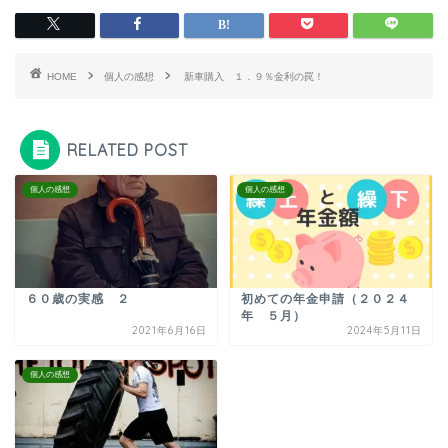
HOME
個人の感想
新車購入 １．９％金利の罠！
RELATED POST
個人の感想
個人の感想
６０歳の実感 ２
初めての年金申請（２０２４
年 ５月）
2021年6月16日
2024年5月11日
個人の感想