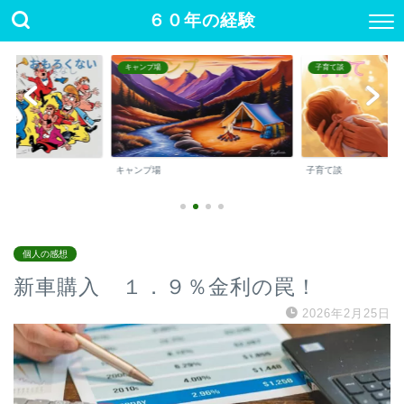
６０年の経験
キャンプ場
子育て談
キャンプ場
子育て談
個人の感想
新車購入 １．９％金利の罠！
2026年2月25日