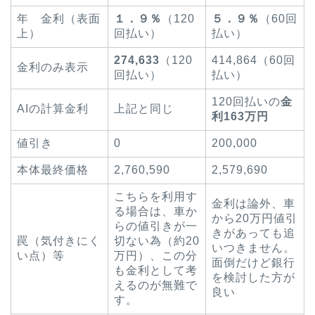
年 金利（表面
１．９％
（120
５．９％
（60回
上）
回払い）
払い）
274,633
（120
414,864（60回
金利のみ表示
回払い）
払い）
120回払いの
金
AIの計算金利
上記と同じ
利163万円
値引き
0
200,000
本体最終価格
2,760,590
2,579,690
こちらを利用す
金利は論外、車
る場合は、車か
から20万円値引
らの値引きが一
きがあっても追
罠（気付きにく
切ない為（約20
いつきません。
い点）等
万円）、この分
面倒だけど銀行
も金利として考
を検討した方が
えるのが無難で
良い
す。