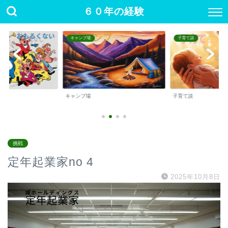
６０年の経験
キャンプ場
子育て談
キャンプ場
子育て談
挑戦
定年起業家no 4
2025年10月8日