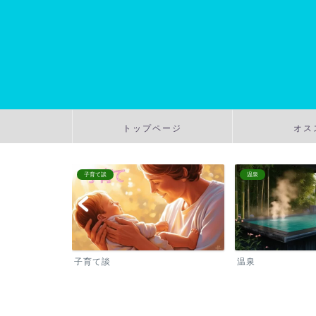
トップページ
オス
子育て談
温泉
子育て談
温泉