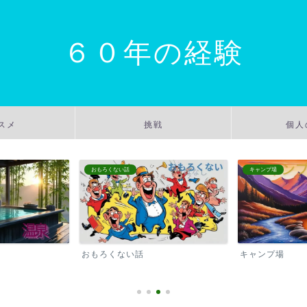
６０年の経験
スメ
挑戦
個人
おもろくない話
キャンプ場
おもろくない話
キャンプ場