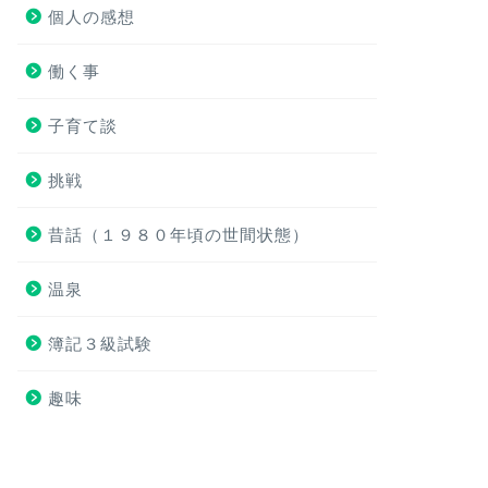
個人の感想
働く事
子育て談
挑戦
昔話（１９８０年頃の世間状態）
温泉
簿記３級試験
趣味