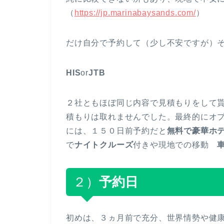
（
https://jp.marinabaysands.com/
）
だけ自分で予約して（少し不安ですが）
HIS
or
JTB
２社ともほぼ同じ内容で見積もりをして
積もりは取れませんでした。最終的にオプ
には、１５０日前予約だと
無料で豪華ホ
で
ナイトクルーズ
付きや現地での移動
２）
予約日
初めは、３ヵ月前で充分、世界情勢や健