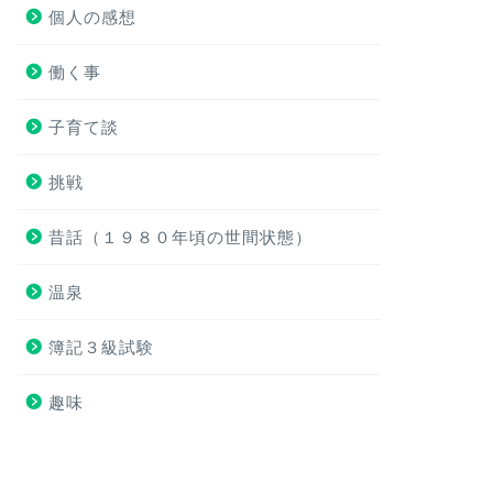
個人の感想
働く事
子育て談
挑戦
昔話（１９８０年頃の世間状態）
温泉
簿記３級試験
趣味