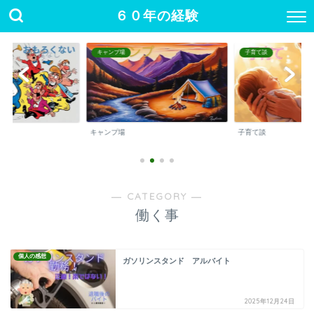
６０年の経験
キャンプ場
子育て談
キャンプ場
子育て談
― CATEGORY ―
働く事
個人の感想
ガソリンスタンド アルバイト
2025年12月24日