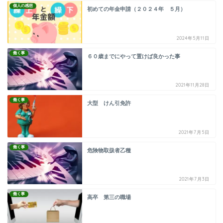
個人の感想
初めての年金申請（２０２４年 ５月）
2024年5月11日
働く事
６０歳までにやって置けば良かった事
2021年11月28日
働く事
大型 けん引免許
2021年7月5日
働く事
危険物取扱者乙種
2021年7月3日
働く事
高卒 第三の職場