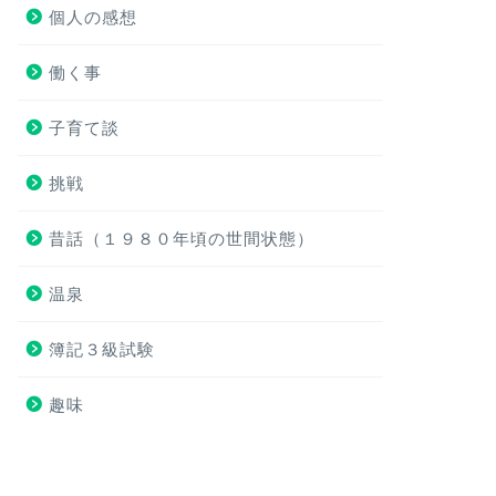
個人の感想
働く事
子育て談
挑戦
昔話（１９８０年頃の世間状態）
温泉
簿記３級試験
趣味