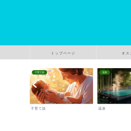
トップページ
オス
子育て談
温泉
子育て談
温泉