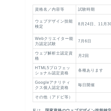
資格名／内容等
試験時期
ウェブデザイン技能
8月24日、11月3
検定
Webクリエイター能
7月6日
力認定試験
ウェブ解析士認定資
月2回
格
HTML5プロフェッ
各種あります
ショナル認定資格
Googleアナリティ
毎日開催
クス個人認定資格
その他（アドビ等）
私は、
国家資格のウェブデザイン技能検