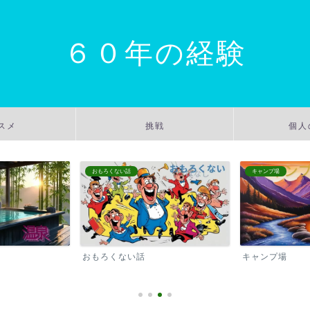
６０年の経験
スメ
挑戦
個人
おもろくない話
キャンプ場
おもろくない話
キャンプ場