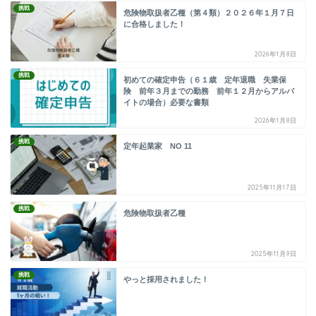
挑戦
危険物取扱者乙種（第４類）２０２６年１月７日
に合格しました！
2026年1月8日
挑戦
初めての確定申告（６１歳 定年退職 失業保
険 前年３月までの勤務 前年１２月からアルバ
イトの場合）必要な書類
2026年1月8日
挑戦
定年起業家 NO 11
2025年11月17日
挑戦
危険物取扱者乙種
2025年11月9日
挑戦
やっと採用されました！