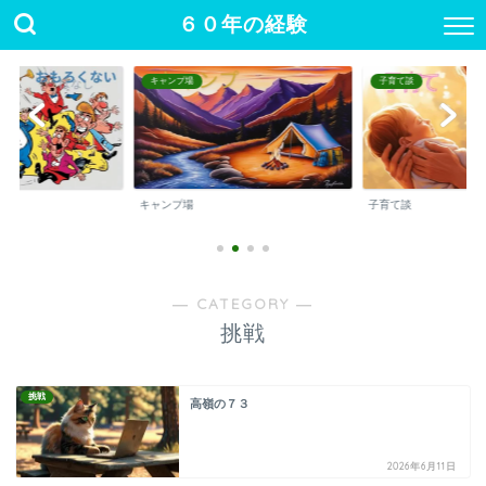
６０年の経験
キャンプ場
子育て談
キャンプ場
子育て談
― CATEGORY ―
挑戦
挑戦
高嶺の７３
2026年6月11日