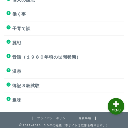
個人の感想
働く事
個人の感想
子育て談
子育て談
挑戦
おもろくない話
昔話（１９８０年頃の世間状態）
温泉
働く事
簿記３級試験
趣味
MENU
プライバシーポリシー
免責事項
2021–2026 ６０年の経験（本サイトは広告も有ります。）