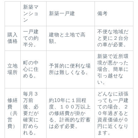
新築マ
ンショ
新築一戸建
備考
ン
一戸建
不便な地域だ
購入
建物と土地で高
ての約
と更に２台分
価格
額。
半分。
の車が必要。
新築で近所環
町の中
境が悪かった
立地
予算的に便利な場
心に住
場合、簡単に
場所
所は難しくなる。
める。
引っ越せな
い。
毎月３
どんなに頑張
修繕
万前
約10年に１回程
っても一戸建
費
後、必
度、１００万以上
ての場合、２
（共
要だが
の修繕費が掛か
０年過ぎると
営
確実に
る、計画的な貯蓄
資産価値が０
費）
貯めら
は必ず必要。
円に近くなり
れる。
ます。