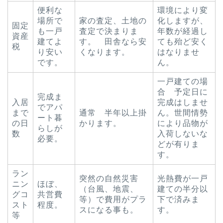
便利な
環境により変
場所で
家の査定、土地の
化しますが、
固定
も一戸
査定で決まりま
年数が経過し
資産
建てよ
す。 田舎なら安
ても殆ど安く
税
り安い
くなります。
はなりませ
です。
ん。
一戸建ての場
合 予定日に
完成ま
入居
完成はしませ
でアパ
まで
通常 半年以上掛
ん。世間情勢
ート暮
の日
かります。
により品物が
らしが
数
入荷しないな
必要。
どが有りま
す。
ラン
突然の自然災害
光熱費が一戸
ニン
ほぼ、
（台風、地震、
建ての半分以
グコ
共営費
等）で費用がプラ
下で済みま
スト
程度。
スになる事も。
す。
等