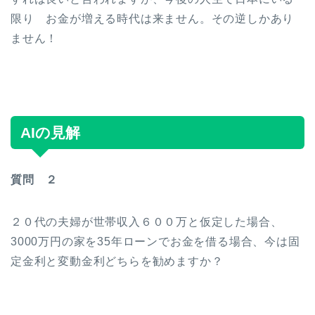
おすすめ商品
限り お金が増える時代は来ません。その逆しかあり
ません！
おすすめサイト
おすすめ飲食店
キャンプ場
AIの見解
挑戦
質問 ２
挑戦
２０代の夫婦が世帯収入６００万と仮定した場合、
3000万円の家を35年ローンでお金を借る場合、今は固
ブログと格闘
定金利と変動金利どちらを勧めますか？
簿記３級試験