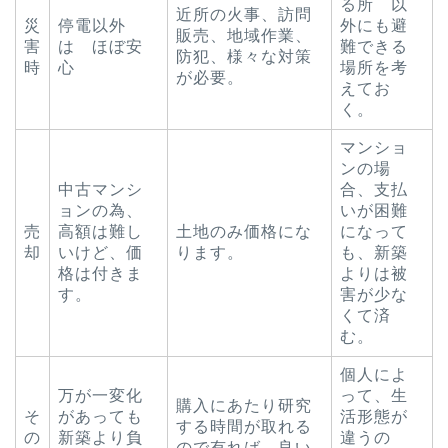
る所 以
近所の火事、訪問
災
停電以外
外にも避
販売、地域作業、
害
は ほぼ安
難できる
防犯、様々な対策
時
心
場所を考
が必要。
えてお
く。
マンショ
ンの場
中古マンシ
合、支払
ョンの為、
いが困難
売
高額は難し
土地のみ価格にな
になって
却
いけど、価
ります。
も、新築
格は付きま
よりは被
す。
害が少な
くて済
む。
個人によ
万が一変化
って、生
購入にあたり研究
そ
があっても
活形態が
する時間が取れる
の
新築より負
違うの
ので有れば 良い