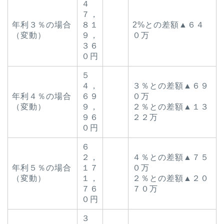
４
７，
年利３％の場合
８１
2%との差額▲６４
（変動）
９，
０万
３６
０円
５
４，
３％との差額▲６９
年利４％の場合
６９
０万
（変動）
９，
２％との差額▲１３
９６
２２万
０円
６
２，
４％との差額▲７５
年利５％の場合
１７
０万
（変動）
１，
２％との差額▲２０
７６
７０万
０円
３