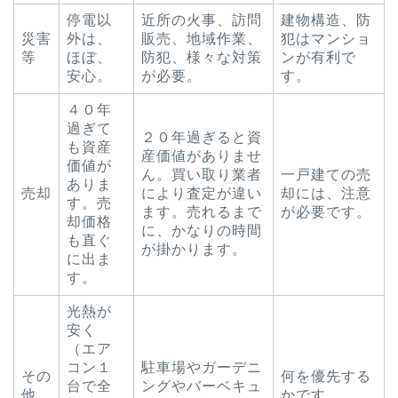
停電以
近所の火事、訪問
建物構造、防
災害
外は、
販売、地域作業、
犯はマンショ
等
ほぼ、
防犯、様々な対策
ンが有利で
安心。
が必要。
す。
４０年
過ぎて
２０年過ぎると資
も資産
産価値がありませ
価値が
ん。買い取り業者
一戸建ての売
ありま
売却
により査定が違い
却には、注意
す。売
ます。売れるまで
が必要です。
却価格
に、かなりの時間
も直ぐ
が掛かります。
に出ま
す。
光熱が
安く
（エア
コン１
駐車場やガーデニ
その
何を優先する
台で全
ングやバーベキュ
他
かです。