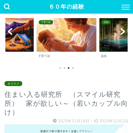
６０年の経験
子育て談
温泉
子育て談
温泉
オススメ
住まい入る研究所 （スマイル研究
所） 家が欲しい～（若いカップル向
け）
2023年11月19日
/
2023年12月2日