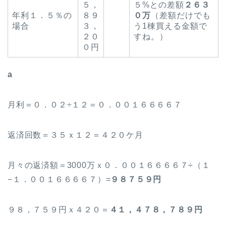
５，
５%との差額
２６３
年利１．５％の
８９
０万
（差額だけでも
場合
３，
う1棟買える金額で
２０
すね。）
０円
a
月利＝０．０２÷１２＝０．００１６６６６７
返済回数＝３５ｘ１２＝４２０ケ月
月々の返済額＝3000万ｘ０．００１６６６６７÷（１
−１．００１６６６６７）=
９８７５９円
９８，７５９円ｘ４２０＝
４１，４７８，７８９円