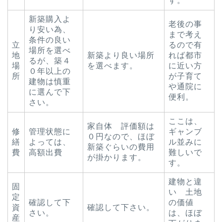
す。
新築購入よ
老後の事
り安い為、
まで考え
条件の良い
立
るので有
場所を選べ
地
新築より良い場所
れば都市
るが、築４
場
を選べます。
に近い方
０年以上の
所
が子育て
建物は慎重
や通院に
に選んで下
便利。
さい。
ここは、
家自体 評価額は
修
管理状態に
ギャンブ
０円なので、ほぼ
繕
よっては、
ル並みに
新築ぐらいの費用
費
高額出費
難しいで
が掛かります。
す。
建物と違
固
い 土地
定
確認して下
の価値
資
確認して下さい。
さい。
は、ほぼ
産