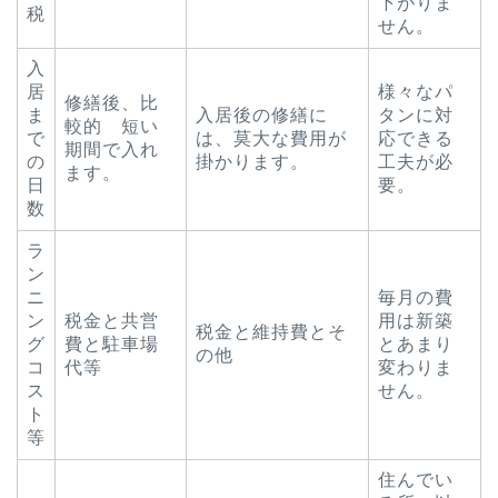
下がりま
税
せん。
入
居
様々なパ
修繕後、比
ま
入居後の修繕に
タンに対
較的 短い
で
は、莫大な費用が
応できる
期間で入れ
の
掛かります。
工夫が必
ます。
日
要。
数
ラ
ン
ニ
毎月の費
ン
税金と共営
用は新築
税金と維持費とそ
グ
費と駐車場
とあまり
の他
コ
代等
変わりま
ス
せん。
ト
等
住んでい