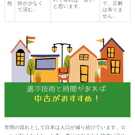
他
担が少なく
で、正解
と思います。
て済む。
は有りま
せん。
世間の流れとして日本は人口が減り続けています。ロ