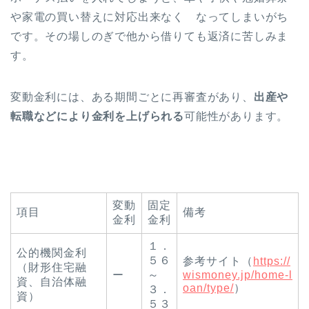
や家電の買い替えに対応出来なく なってしまいがち
です。その場しのぎで他から借りても返済に苦しみま
す。
変動金利には、ある期間ごとに再審査があり、
出産や
転職などにより金利を上げられる
可能性があります。
変動
固定
項目
備考
金利
金利
１．
公的機関金利
５６
参考サイト（
https://
（財形住宅融
ー
～
wismoney.jp/home-l
資、自治体融
oan/type/
）
３．
資）
５３