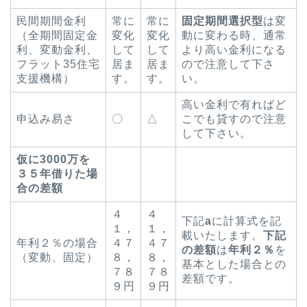
民間期間金利
常に
常に
固定期間選択型
は変
（全期間固定金
変化
変化
動に変わる時、通常
利、変動金利、
して
して
より高い金利になる
フラット35住宅
居ま
居ま
ので注意して下さ
支援機構）
す。
す。
い。
高い金利で有ればど
申込み易さ
〇
△
こでも貸すので注意
して下さい。
仮に3000万を
３５年借りた場
合の差額
４
４
下記
a
に計算式を記
１，
１，
載いたします。
下記
年利２％の場合
４７
４７
の差額
は
年利２％
を
（変動、固定）
８，
８，
基本とした場合との
７８
７８
差額です。
９円
９円