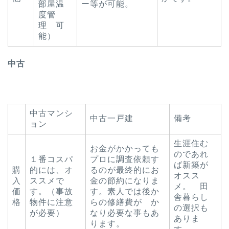
部屋温
ー等が可能。
度管
理 可
能）
中古
中古マンシ
中古一戸建
備考
ョン
生涯住む
お金がかかっても
のであれ
１番コスパ
プロに調査依頼す
ば新築が
購
的には、オ
るのが最終的にお
オスス
入
ススメで
金の節約になりま
メ。 田
価
す。（事故
す。素人では後か
舎暮らし
格
物件に注意
らの修繕費が か
の選択も
が必要）
なり必要な事もあ
ありま
ります。